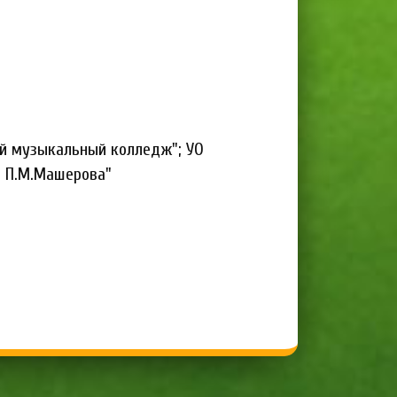
ый музыкальный колледж"; УО
. П.М.Машерова"