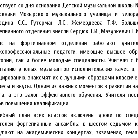
ствует со дня основания Детской музыкальной школы № 
скники Мозырского музыкального училища и Белорус
рдина
С.С., Гутерман Л.С.,
Жемердеева
Т.Ф. Большо
епианного отделения внесли Сердюк Т.И., Мазуркевич Н.И.
ас на фортепианном отделении работают учител
копрофессиональные педагоги, имеющие высшее обра
гории, так и более молодые специалисты. Учителя с 
итанию у юных музыкантов исполнительских качеств,
цированию, знакомят их с лучшими образцами кла
ссиче
ресы и вкусы. Одним из важных моментов в развитии н
та, а это залог эффективного обучения. Учителя пос
ов повышения квалификации.
ебный план всех классов включены уроки по специ
телей фор
тепианный ансамбль; в шестом-седьмом к
упают на академических концертах, экзаменах, тема