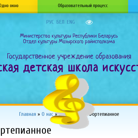
Одно окно
Образовательный процесс
РУС
БЕЛ
ENG
Министерство культуры Республики Беларусь
Отдел культуры Мозырского райисполкома
Государственное учреждение образования
ырская детская школа искус
Главная
»
О нас
»
Отделения
»
Фортепианное
ортепианное