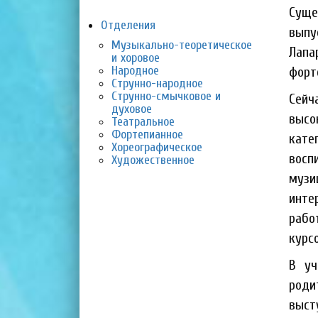
С
уще
Отделения
выпу
Музыкально-теоретическое
Лапа
и хоровое
Народное
форт
Струнно-народное
Струнно-смычковое и
Сейч
духовое
высо
Театральное
Фортепианное
кате
Хореографическое
восп
Художественное
музи
инте
рабо
курс
В уч
роди
выст