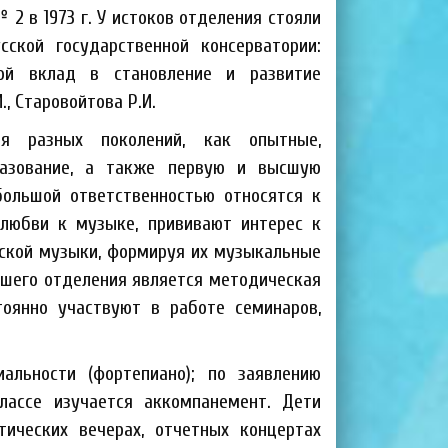
2 в 1973 г. У истоков отделения стояли
ской государственной консерватории:
й вклад в становление и развитие
, Старовойтова Р.И.
я разных поколений, как опытные,
зование,
а также первую и высшую
большой ответственностью относятся к
 любви к музыке, прививают интерес к
ской музыки, формируя их музыкальные
ашего отделения является методическая
тоянно участвуют в работе семинаров,
альности (фортепиано); по заявлению
лассе изучается аккомпанемент. Дети
тических вечерах, отчетных концертах