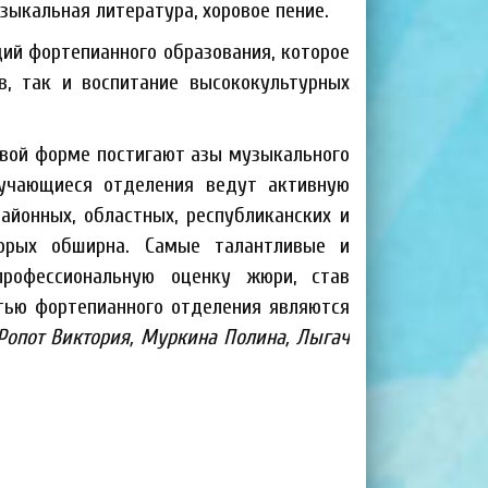
зыкальная литература, хоровое пение.
ий фортепианного образования, которое
в, так и воспитание высококультурных
ровой форме постигают азы музыкального
бучающиеся отделения ведут активную
айонных, областных, республиканских и
торых обширна. Самые талантливые и
рофессиональную оценку жюри, став
тью фортепианного отделения являются
Ропот Виктория,
Муркина
Полина,
Лыгач