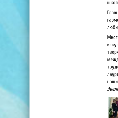
школ
Глав
гарм
люби
Мног
иску
твор
межд
труд
лаур
наши
Эвел