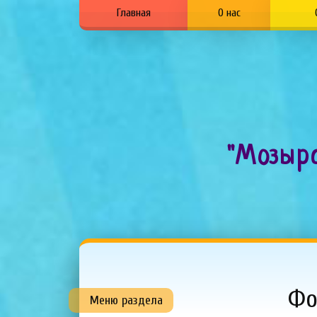
Главная
О нас
"Моз
Ф
Меню раздела