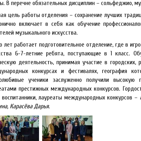
ы. В перечне обязательных дисциплин – сольфеджио, му
ная цель работы отделения – сохранение лучших традиц
онично включает в себя как обучение профессионало
телей музыкального искусства.
о лет работает подготовительное отдел
ение, где в иг
сства 6-7-летние ребята, поступающие в 1 класс. О
ческую деятельность, принимая участие в городских, р
ународных конкур
сах и фестивалях, география ко
олюбивые ученики заслуженно получили высокую п
еатами престижных международных конкурсов. Гордос
 воспитанники
,
лауреаты международных конкурсов
–
ина,
Карасёва
Дарья.