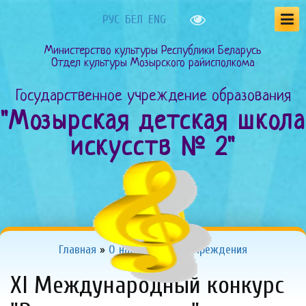
РУС
БЕЛ
ENG
Министерство культуры Республики Беларусь
Отдел культуры Мозырского райисполкома
Государственное учреждение образования
"Мозырская детская школа
искусств № 2"
Главная
»
О нас
»
Новости учреждения
Xl Международный конкурс