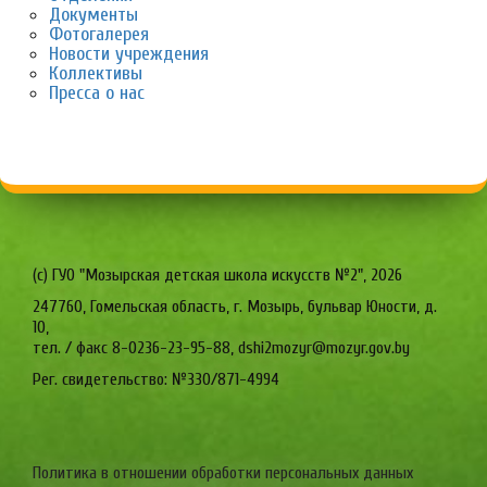
Документы
Фотогалерея
Новости учреждения
Коллективы
Пресса о нас
(c) ГУО "Мозырская детская школа искусств №2",
2026
247760, Гомельская область, г. Мозырь, бульвар Юности, д.
10,
тел. / факс 8-0236-23-95-88, dshi2mozyr@mozyr.gov.by
Рег. свидетельство: №330/871-4994
Политика в отношении обработки персональных данных