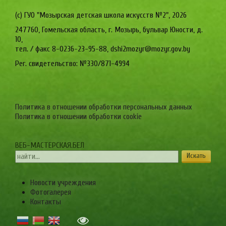
(c) ГУО "Мозырская детская школа искусств №2",
2026
247760, Гомельская область, г. Мозырь, бульвар Юности, д.
10,
тел. / факс 8-0236-23-95-88, dshi2mozyr@mozyr.gov.by
Рег. свидетельство: №330/871-4994
Политика в отношении обработки персональных данных
Политика в отношении обработки cookie
ВЕБ-МАСТЕРСКАЯ.БЕЛ
Новости учреждения
Фотогалерея
Контакты