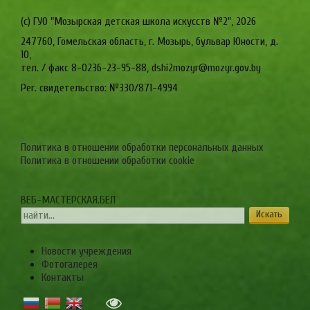
(c) ГУО "Мозырская детская школа искусств №2",
2026
247760, Гомельская область, г. Мозырь, бульвар Юности, д.
10,
тел. / факс 8-0236-23-95-88, dshi2mozyr@mozyr.gov.by
Рег. свидетельство: №330/871-4994
Политика в отношении обработки персональных данных
Политика в отношении обработки cookie
ВЕБ-МАСТЕРСКАЯ.БЕЛ
Новости учреждения
Фотогалерея
Контакты